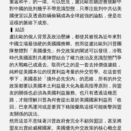
重返和平」的一環。可以想見，盧比歐在聽證會致辭中
對中國的批判幾乎不帶意識型態，只專注批判中共佔美
國便宜以及透過欺瞞偷竊成為全球超強的論點，便是在
這樣的脈絡下成形。
▍ 結語
盧比歐的個人背景及政治歷練，都使其被視為近年來對
中國立場最強硬的美國國務卿。然而從盧比歐到川普團
隊整體對「美國優先」外交政策的闡述可以發現，冷戰
時代美國面對共產陣營結合了權力政治及意識型態鬥爭
的大戰略已成過去。取而代之的是一套去掉價值濾鏡，
純粹從美國本位的現實利益考量的外交哲學。在這套哲
學下，美國基於「攘外必先安內」的思維，所有的外交
政策都要以美國本土利益最大化為最高指導原則，與盟
友的關係也必須為美國利益服務。也只有透過這種思
路，才能理解川普為何會提出基於美國國家利益而「收
回」巴拿馬運河或是要買下格陵蘭島這樣可能衝擊與盟
友關係的說法。
然而這並不意味著川普政府會完全不顧與盟誼，甚至將
盟友出賣給威權國家。美國優先外交政策的核心概念是