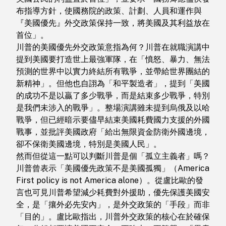
布指導方針，使國務院的政策、計劃、人員和運作與
『美國優先』外交政策保持一致，將美國及其利益放在
首位」。
川普的美國優先外交政策意指為何？川普在就職演講中
提到美國要打造世上最強軍隊，在「憤怒、暴力、無法
預測的世界中以實力終結所有戰爭，並帶給世界團結的
新精神」。但他也自詡為「和平製造者」，提到「美國
的成功不是以贏了多少戰爭，而是結束多少戰爭，特別
是我們未涉入的戰爭」。整場演講雖未提到烏俄及以哈
戰爭，但已經暗示要儘早結束美國耗費國力支援的外國
戰事，並批評美國政府「給出無限資金防衛外國邊境，
卻不保衛美國邊境，特別是美國人民」。
然而但從這一點可以判斷川普是個「孤立主義者」嗎？
川普曾表示「美國優先政策不是美國孤獨」（America
First policy is not America alone）。從盧比歐的發
言也可見川普希望減少耗費對外援助，優先保護美國安
全，是「攘外必先安內」，是外交政策的「手段」而非
「目的」。盧比歐指出，川普外交政策的核心在於確保