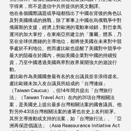
字得來，而不是盡信中共所提供的英文翻譯。
他在各個國際議題或爭端都指出了中國在背後的角色以
及對美國構成的挑戰，除了軍事上中國在烏俄戰爭中對
俄羅斯的支援，經濟上對歐洲的電動車傾銷，對巴拿馬
運河的加大掌控，在東南亞所建立的「藩屬」體系，乃
至在全球供應鏈的主導地位，都將使美國在未來對中競
爭處於不利地位。然而盧比歐也提醒了美國對中競爭中
最大的阻礙在於國內，例如美國企業對中國的持續投
資，乃至中國透過美國商界對政界展開強大的遊說行
動。
盧比歐作為美國國會最有名的友台議員並非浪得虛名。
盧比歐雖未加入友台議員所組成的「台灣連線」
（Taiwan Caucus），但14年間共提出「台灣旅行
法」（Taiwan Travel Act）在內的31項台灣相關法
案，是美國史上提出最多台灣相關法案的國會議員。他
對另外43項台灣相關法案的連署也在史上名列前茅。
其所主導推動或支持的法案，如「台灣旅行法」、「亞
洲再保證倡議法」（Asia Reassurance Initiative Act