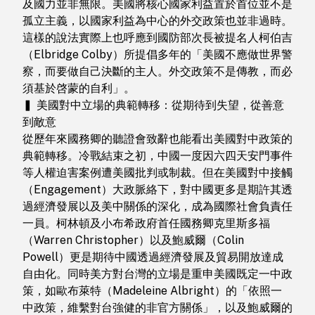
及國力並非無限。美國將核心國家利益置於首位並不是
孤立主義，以國家利益為中心的外交政策也並非過時。
這樣的說法實際上也呼應到國防部次長被提名人柯伯吉
（Elbridge Colby）所提倡多年的「美國不應做世界警
察，而要做自己決斷的主人。外交政策不是傳教，而必
須基於啓蒙的自利」。
▍ 美國對中立場的典範轉移：從期待到失望，從善意
到敵意
從歷年來國務卿的聽證會致辭也能看出美國對中政策的
典範轉移。冷戰結束之初，中國一度因六四天安門事件
等人權迫害案例遭美國批判或制裁。但在美國對中接觸
（Engagement）大政脈絡下，對中國更多是期許其透
過經濟發展以及美中關係的深化，成為國際社會負責任
一員。柯林頓及小布希政府首任國務卿克里斯多福
（Warren Christopher）以及鮑威爾（Colin
Powell）更是期待中國透過經濟發展及貿易開放達成
自由化。同時美方對台灣的立場是重申美國既定一中政
策，如歐布萊特（Madeleine Albright）的「依照一
中政策，維繫對台強健的非官方關係」，以及鮑威爾的