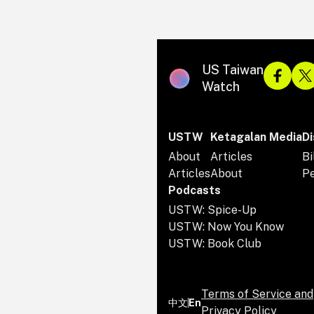
US Taiwan
Watch
USTW
Ketagalan Media
Di
About
Articles
Bi
Articles
About
P
Podcasts
USTW: Spice-Up
USTW: Now You Know
USTW: Book Club
Terms of Service and
中文
En
Privacy Policy