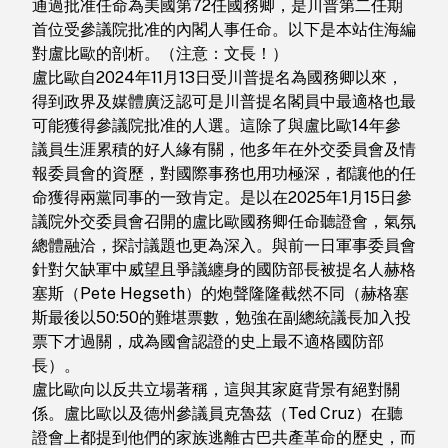
通過批准任命為美國第72任國務卿，是川普第二任期
首位受參議院批准的內閣人事任命。以下是本站住海編
對盧比歐的剖析。（注意：文長！）
盧比歐自2024年11月13日受川普提名為國務卿以來，
得到政界及媒體廣泛認可是川普提名閣員中最適格也最
可能獲得參議院批准的人選。這除了與盧比歐14年參
議員生涯累積的好人緣有關，他多年在外交委員會及情
報委員會的資歷，對國際事務也用功極深，都讓他的任
命獲得兩黨同事的一致肯定。是以在2025年1月15日參
議院外交委員會召開的盧比歐國務卿任命聽證會，氣氛
總體融洽，探討議題也更為深入。與前一日軍事委員會
針對欠缺軍中威望且爭議纏身的國防部長被提名人赫格
塞斯（Pete Hegseth）的炮聲隆隆截然不同（赫格塞
斯最後以50:50的難堪票數，勉強在副總統議長加入投
票下才過關，成為國會認證的史上最不適格國防部
長）。
盧比歐向以反共立場著稱，這與其家庭背景有絕對關
係。盧比歐以及德州參議員克魯茲（Ted Cruz）在聽
證會上都提到他們的家族逃離古巴共產革命的歷史，而