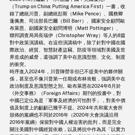
（Trump on China: Putting America First）一書，收
錄了總統川普、副總統彭斯（Mike Pence）、國務卿
蓬佩奧、司法部長巴爾（Bill Barr）、國家安全顧問歐
布萊恩、副國家安全顧問博明（Matt Pottinger）、
聯邦調查局局長瑞伊（Christopher Wray）等人的8篇
對中政策演講稿。在這些演講稿中，除了針對中國在國
際政治、經貿、智慧財產盜竊、防疫等領域對美國及世
界造成的威脅，還強調了美中在意識型態、文化、制度
的衝突。
時序進入2024年，川普陣營非但已不提美中的夥伴關
係，甚至也不像川普第一任期或布林肯般，強調美中在
政治制度及意識型態之別。歐布萊恩在2024年6月於
《外交事務》（Foreign Affairs）期刊的投書中，對
中國已定位為是「軍事及經濟的可怕對手」，對美中價
值及制度上的齟齬已幾乎不提。2024年共和黨大會所
頒佈的黨綱也不同於2016年（2020年大會決議沿用
2016年黨綱）保留對中國人權迫害的批判，而是完全
關注美國對中國經貿依賴，以及將抗中作為其「以實力