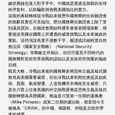
鍵供應鏈也落入對手手中。中國就是透過這個新的全球
秩序套利，以欺騙取得挑戰美國地位的實力。
這樣的典範轉移從冷戰結束後歷年國務卿的任命聽證會
的致辭其實也可見端倪。歷任國務卿在聽證會上除了受
到議員質詢，在聽證會開始時通常會發表開場致辭，簡
要描述美國在國際上所遭遇的威脅挑戰以及未來施政的
重點。這些演說長度不過數千字，嚴謹或詳細程度自然
無法與《國家安全戰略》（National Security
Strategy）等戰略文件相比，但仍可窺見不同時代的
國務卿對當前世界挑戰的認知以及其政府所側重的施政
目標。
觀其大略，冷戰結束後的國務卿多將恐怖主義及核武擴
散視為美國重要威脅，但在冷戰結束初期也會提及如疾
病、貧困、氣候變遷、人道危機等非傳統安全威脅。只
是在川普上任後美國的外交挑戰逐漸從恐怖主義及核武
擴散轉變為具體國家。無論是川普第一任期的蓬佩奧
（Mike Pompeo）或第二任期的盧比歐，都直指今天
被稱為「CRINK」的中國、俄羅斯、伊朗及北韓所帶
來的威脅。