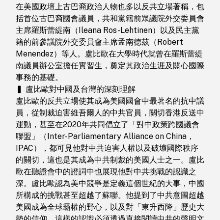
在美國政壇上古巴裔政治人物也多以反共立場著稱，包
括首位古巴裔國會議員，共和黨籍前眾議院外交委員會
主席羅斯蕾緹南（Ileana Ros-Lehtinen）以及民主黨
籍的前參議院外交委員會主席孟南德茲（Robert
Menendez）等人。盧比歐在大學時代就曾在羅斯蕾緹
南議員辦公室擔任實習生，奠定其政治生涯及關心國際
事務的基礎。
▍ 盧比歐對中國及台灣的深刻理解
盧比歐的反共立場使其成為美國國會中最著名的抗中議
員，從制裁迫害維吾爾人的中共官員，關切香港反送中
運動，甚至在2020年共同倡立了「對中政策跨國議會
聯盟」（Inter-Parliamentary Alliance on China，
IPAC），都可見他對中共迫害人權以及破壞國際秩序
的關切，這也是其成為中共制裁的美國人士之一。盧比
歐在聽證會中的證詞中也展現他對中共挑戰的認識之
深。盧比歐認為美中競爭是定義這個世紀的大事，中國
所構成的挑戰甚至超越了蘇聯。他提到了中共意圖超越
美國成為全球霸權的野心，以及對「東升西降」歷史大
勢的信仰。這樣的認識必須透過直接閱讀中共的聲明文