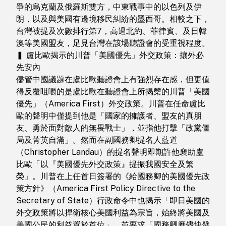
爭的烏克蘭及俄羅斯雙方，中東戰事中的以色列及伊
朗，以及與美國有邊境移民糾紛的墨西哥。相較之下，
台灣被提及次數排行第7，高過北約、菲律賓、及日韓
澳等美國盟友，足見台灣在該場聽證會的受重視程度。
▍ 盧比歐揭示的川普「美國優先」外交政策：攘外必
先安內
儘管中國議題在盧比歐聽證會上有強烈存在感，但更值
得反覆咀嚼的是盧比歐在聽證會上所揭櫫的川普「美國
優先」（America First）外交政策。川普在任命盧比
歐的聲明中僅提到他是「國家的擁護者、盟友的真朋
友、勇於面對敵人的無畏戰士」，並指他打擊「政黨僵
局及菁英自滿」。然而在副國務卿提名人藍道
（Christopher Landau）的提名聲明即期許他襄助盧
比歐「以『美國優先外交政策』提振我國安全及繁
榮」。川普在上任首日簽署的《給國務卿的美國優先政
策方針》（America First Policy Directive to the
Secretary of State）行政命令中也揭示「即日美國的
外交政策將以捍衛核心美國利益為宗旨，始終將美國及
美國公民的利益置於首位」，並要求「國務卿應儘快發