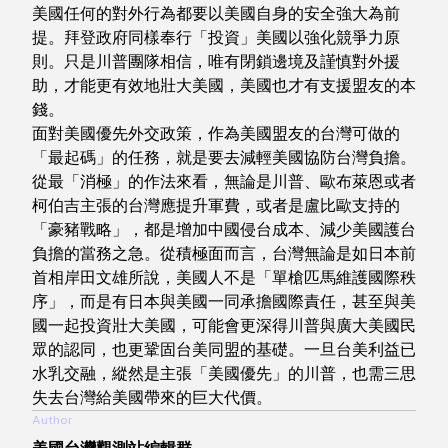
美國任何的對外行為都要以美國自身的安全強大為前
提。拜登政府同樣奉行「投資」美國以強化競爭力原
則。只是川普團隊相信，唯有閉鎖邊境及謹慎對外援
助，才能更有效地壯大美國，美國也才有支援盟友的本
錢。
面對美國優先外交政策，作為美國盟友的台灣可做的
「最起碼」的任務，就是要去減輕美國協防台灣負擔。
從最「消極」的作法來看，無論是川普、歐布萊恩或者
柯伯吉主張的台灣應提升軍費，或者是盧比歐支持的
「豪豬戰略」，都是增加中國侵台成本、減少美國護台
負擔的當務之急。從積極面而言，台灣無論是如日本前
首相岸田文雄所說，美國人不是「單槍匹馬維護國際秩
序」，而是有日本與美國一同承擔國際責任，甚至與美
國一起投資壯大美國，可能會更深得川普與廣大美國民
眾的認同，也更鞏固台美同盟的基礎。一旦台美利益已
水乳交融，縱然是主張「美國優先」的川普，也需三思
失去台灣給美國帶來的巨大代價。
Author