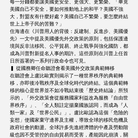
每一分錢都要讓美國更安全、更強大、更繁榮。「畢竟
美國自己不安全，要如何推動地上的和平？美國不強
大，對盟友有什麼好處？美國自己不繁榮，要怎麼終結
世上上帝子民的苦難？」
住海邊在《川普用人的背後：反建制、反進步、美國優
先》一文中提及美國優先外交政策的原則，包括保護邊
境與反非法移民、公平貿易、終止戰爭與強化國防，都
成為川普對新提名人事的期許。這些原則在川普上任首
日所簽署的一系列行政命令也可見。
▍ 從國務卿任命聽證會看美國外交政策典範轉移
在聽證會上盧比歐實則揭示了一種世界秩序的典範轉
移，亦即後冷戰秩序及全球化時代的終結。這個典範轉
移的核心是世界並不如冷戰結束後「歷史終結論」所預
示的，「外交政策會從服務國家利益改為服務『自由世
界秩序』」、「全人類註定揚棄國族認同，而成為『人
類一家』及『世界公民』」。盧比歐認為這個「危險的
妄想」使國家棄守邊界及主權，導致全球的移民危機及
政府社會的動盪。全球許多先進經濟體的中產及勞動階
級也因不受管控的自由貿易而受害，產能因此崩潰，關