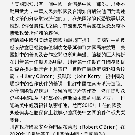
「美國認知只有一個中國；台灣是中國一部份。只要不
動用武力，中華人民共和國及台灣如何解決他們對闡述
此政策的分歧取決於他們」。在美國深陷反恐戰爭以及
應對北韓發展核武之際，中國更成為美國在反恐及核不
擴散政策所仰賴的夥伴。
但隨着中國對美敵意因國力崛起而提升，美國對中的反
感或敵意已經從價值制度之爭延伸到大國霸權競逐，美
國對中的善意及合作空間也所剩無幾。這樣的巨大轉折
在川普第一任期尤為明顯。川普第一任期首任國務卿提
勒森在提名聽證會上其實已一反歐巴馬政府國務卿希拉
蕊（Hillary Clinton）及凱瑞（John Kerry）視中國為
崛起中的合作伙伴的基調，批評中國在南海填海造陸、
不守國際貿易規範、盜竊智慧財產等作為。然而提勒森
仍將中國視為「打擊極端伊斯蘭主義的可靠盟友」，也
認為美中經濟福祉緊密相連。然而2018年上任的國務
卿蓬佩奧在聽證會上就鮮少強調美中之間的夥伴或共榮
關係。
川普政府國家安全顧問歐布萊恩（Robert O’Brien）在
2020年10月編纂了《川普論中國：美國優先》