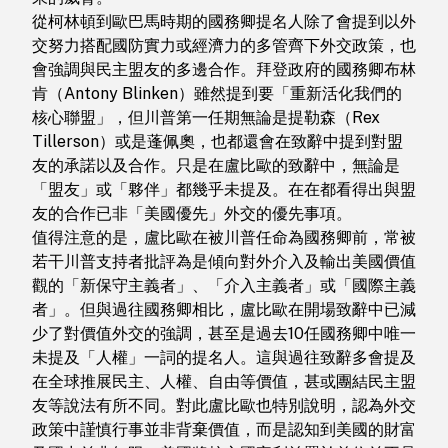
從柯林頓到歐巴馬時期的國務卿提名人除了會提到以外
交努力搭配國防實力或經濟力的多管齊下外交政策，也
會強調與民主盟友的多邊合作。拜登政府的國務卿布林
肯（Antony Blinken）雖然提到要「重新活化我們的
核心聯盟」，但川普第一任期無論是提勒森（Rex
Tillerson）或是蓬佩奧，也都還會在致辭中提到對盟
友的承諾以及合作。只是在盧比歐的致辭中，無論是
「盟友」或「夥伴」都幾乎未提及。在在都看得出與盟
友的合作已非「美國優先」外交的優先事項。
值得注意的是，盧比歐在被川普任命為國務卿前，常被
若干川普支持者批評為是傾向對外介入及輸出美國價值
觀的「新保守主義者」、「介入主義者」或「國際主義
者」。但與過往國務卿相比，盧比歐在開場致辭中已減
少了對價值外交的強調，甚至是過去10任國務卿中唯一
未提及「人權」一詞的提名人。這與過往致辭多會提及
在全球推展民主、人權、自由等價值，甚或團結民主盟
友等說法有所不同。對此盧比歐也特別說明，認為外交
政策中謹慎行事並非背棄價值，而是認知到美國的財富