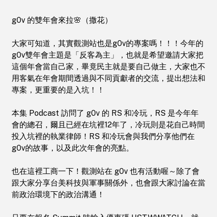
要的是入坑！！ 本集 Podcast 訪問了 g0v 的
RS 和冷玩，RS 是今年年會的總召，爾且已
g0v 的雙年會來拉🌸（撒花）
經在坑裡12年了，冷玩則是花自己時間投入
坑裡的執業律師！RS 和冷玩會與我們分享他
大家可知道，其實觀測站也是g0v的專案嗎！！！今年的
們在g0v的故事，以及此次年會的亮點。 也
g0v雙年會主題是「反客為主」，也就是希望邀請大家把
在這裡工商一下！觀測站在 g0v 也有活動喔
這個年會當自己家，畢竟民主就是要自己做主，大家也不
～除了會跟大家分享台美科技與軍事關係外，
用客氣在年會期間透過與不同貢獻者的交流，提出想法和
也會跟大家討論在當前政治環境下的政治溝
專案，更重要的是入坑！！
通！ 只要在報名 Summit 時輸入優惠
碼 USTWWATCH，就會獲得八折的折扣！購
本集 Podcast 訪問了 g0v 的 RS 和冷玩，RS 是今年年
票連結：<a
會的總召，爾且已經在坑裡12年了，冷玩則是花自己時間
href="https://summit.g0v.tw/2026/">https://s
投入坑裡的執業律師！RS 和冷玩會與我們分享他們在
電子書：<a
g0v的故事，以及此次年會的亮點。
href="https://www.youtube.com/redirect?
event=video_description&amp;redir_toke
也在這裡工商一下！觀測站在 g0v 也有活動喔～除了會
各平台收聽的傳送門​ ：<a
跟大家分享台美科技與軍事關係外，也會跟大家討論在當
href="http://linktr.ee/us.taiwan.watch">http://l
前政治環境下的政治溝通！
-- Hosting provided by <a
href="https://www.soundon.fm/">SoundOn</a>