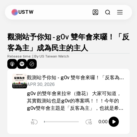
USTW
觀測站予你知 - g0v 雙年會來囉！「反
客為主」成為民主的主人
Release time: | By US Taiwan Watch
觀測站予你知 - g0v 雙年會來囉！「反客為
APR 30, 2026
主」成為民主的主人
g0v 的雙年會來拉🌸（撒花） 大家可知道，
其實觀測站也是g0v的專案嗎！！！今年的
g0v雙年會主題是「反客為主」，也就是希望
邀請大家把這個年會當自己家，畢竟民主就是
0:00
要自己做主，大家也不用客氣在年會期間透過
與不同貢獻者的交流，提出想法和專案，更重