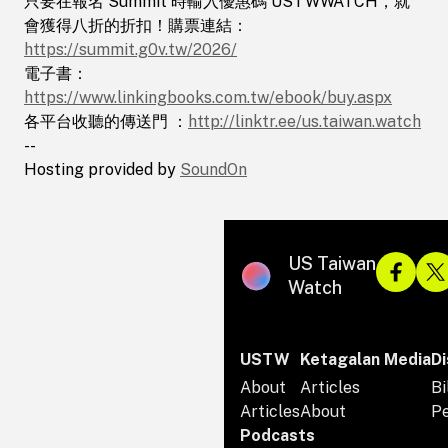
只要在報名 Summit 時輸入優惠碼 USTWWATCH，就
會獲得八折的折扣！購票連結：
https://summit.g0v.tw/2026/
電子書：
https://www.linkingbooks.com.tw/ebook/buy.aspx
各平台收聽的傳送門​ ：
http://linktr.ee/us.taiwan.watch
--
Hosting provided by
SoundOn
US Taiwan
Watch
USTW
Ketagalan Media
Di
About
Articles
Bi
Articles
About
P
Podcasts