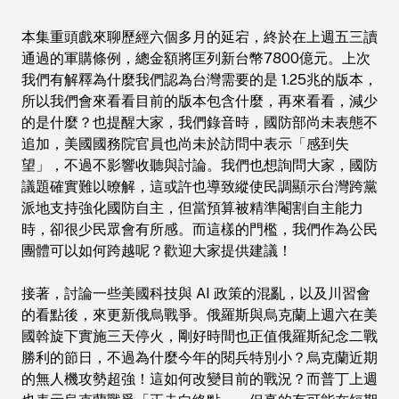
部尚未表態不追加，美國國務院官員也尚未於
訪問中表示「感到失望」，不過不影響收聽與
本集重頭戲來聊歷經六個多月的延宕，終於在上週五三讀
討論。我們也想詢問大家，國防議題確實難以
通過的軍購條例，總金額將匡列新台幣7800億元。上次
暸解，這或許也導致縱使民調顯示台灣跨黨派
我們有解釋為什麼我們認為台灣需要的是 1.25兆的版本，
地支持強化國防自主，但當預算被精準閹割自
所以我們會來看看目前的版本包含什麼，再來看看，減少
主能力時，卻很少民眾會有所感。而這樣的門
的是什麼？也提醒大家，我們錄音時，國防部尚未表態不
檻，我們作為公民團體可以如何跨越呢？歡迎
追加，美國國務院官員也尚未於訪問中表示「感到失
大家提供建議！ 接著，討論一些美國科技與
望」，不過不影響收聽與討論。我們也想詢問大家，國防
AI 政策的混亂，以及川習會的看點後，來更
議題確實難以暸解，這或許也導致縱使民調顯示台灣跨黨
新俄烏戰爭。俄羅斯與烏克蘭上週六在美國斡
派地支持強化國防自主，但當預算被精準閹割自主能力
旋下實施三天停火，剛好時間也正值俄羅斯紀
時，卻很少民眾會有所感。而這樣的門檻，我們作為公民
念二戰勝利的節日，不過為什麼今年的閱兵特
團體可以如何跨越呢？歡迎大家提供建議！
別小？烏克蘭近期的無人機攻勢超強！這如何
改變目前的戰況？而普丁上週也表示烏克蘭戰
接著，討論一些美國科技與 AI 政策的混亂，以及川習會
爭「正走向終點」，但真的有可能在短期內結
的看點後，來更新俄烏戰爭。俄羅斯與烏克蘭上週六在美
束嗎？ 最後美國新聞，繼續關注美國走火入
國斡旋下實施三天停火，剛好時間也正值俄羅斯紀念二戰
魔的選區劃分以及年底的期中選舉。上週
勝利的節日，不過為什麼今年的閱兵特別小？烏克蘭近期
Podcast提到，美國最高法院大幅削弱《投票
的無人機攻勢超強！這如何改變目前的戰況？而普丁上週
權法》（Voting Rights Act），而這週我們