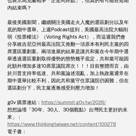
也表示烏克蘭戰爭「正走向終點」，但真的有可能在短期
會分享維吉尼亞州最高法院又推翻一項原本有
內結束嗎？
利民主黨的四席選區重劃案。兩項進展的結果
是讓共和黨在今年期中選舉透過選區重劃取得
最後美國新聞，繼續關注美國走火入魔的選區劃分以及年
優勢的態勢幾乎底定，共和黨可能因此額外增
底的期中選舉。上週Podcast提到，美國最高法院大幅削
加多達10席眾議院席次！！！目前整體而
弱《投票權法》（Voting Rights Act），而這週我們會
言，由於川普支持率低迷、共和黨論述混亂，
分享維吉尼亞州最高法院又推翻一項原本有利民主黨的四
加上執政黨通常在期中選舉比較不利，因此共
席選區重劃案。兩項進展的結果是讓共和黨在今年期中選
和黨守住眾議院仍困難，但在選區劃分下，民
舉透過選區重劃取得優勢的態勢幾乎底定，共和黨可能因
主黨逐漸感受到壓力增加！ g0v 購票連結：
此額外增加多達10席眾議院席次！！！目前整體而言，由
<a
於川普支持率低迷、共和黨論述混亂，加上執政黨通常在
href="https://summit.g0v.tw/2026/">https://s
期中選舉比較不利，因此共和黨守住眾議院仍困難，但在
想想論壇「30年、30人、30個觀點》台灣民
選區劃分下，民主黨逐漸感受到壓力增加！
主更好的未來」：<a
href="https://www.thinkingtaiwan.net/content
g0v 購票連結：
https://summit.g0v.tw/2026/
電子書：<a
想想論壇「30年、30人、30個觀點》台灣民主更好的未
href="https://www.youtube.com/redirect?
來」：
event=video_description&amp;redir_toke
https://www.thinkingtaiwan.net/content/100278
各平台收聽的傳送門​ ：<a
電子書：
href="http://linktr.ee/us.taiwan.watch">http://l