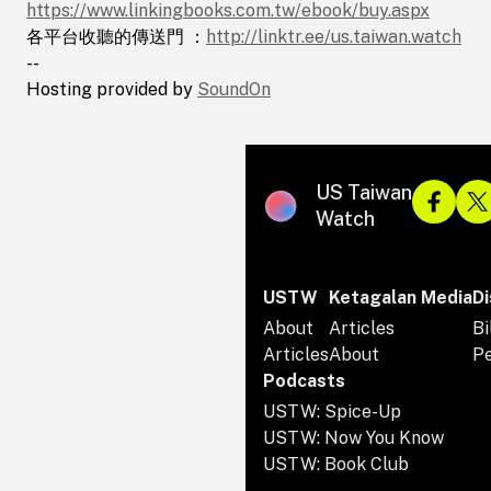
https://www.linkingbooks.com.tw/ebook/buy.aspx
-- Hosting provided by <a
各平台收聽的傳送門​ ：
http://linktr.ee/us.taiwan.watch
href="https://www.soundon.fm/">SoundOn</a>
--
Hosting provided by
SoundOn
US Taiwan
Watch
USTW
Ketagalan Media
Di
About
Articles
Bi
Articles
About
P
Podcasts
USTW: Spice-Up
USTW: Now You Know
USTW: Book Club