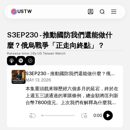
USTW
S3EP230 - 推動國防我們還能做什
麼？俄烏戰爭「正走向終點」？
Release time: | By US Taiwan Watch
S3EP230 - 推動國防我們還能做什麼？俄烏
MAY 13, 2026
戰爭「正走向終點」？
本集重頭戲來聊歷經六個多月的延宕，終於在
上週五三讀通過的軍購條例，總金額將匡列新
台幣7800億元。上次我們有解釋為什麼我們
認為台灣需要的是 1.25兆的版本，所以我們
0:00
會來看看目前的版本包含什麼，再來看看，減
少的是什麼？也提醒大家，我們錄音時，國防